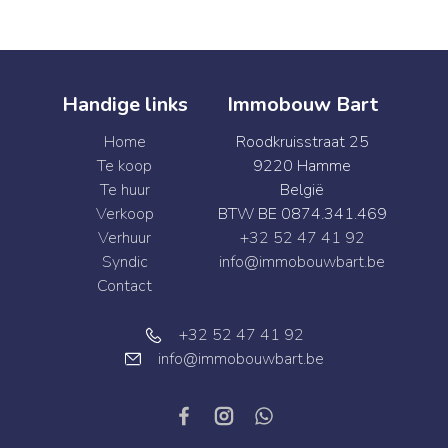
Handige links
Immobouw Bart
Home
Roodkruisstraat 25
Te koop
9220 Hamme
Te huur
België
Verkoop
BTW BE 0874.341.469
Verhuur
+32 52 47 41 92
Syndic
info@immobouwbart.be
Contact
+32 52 47 41 92
info@immobouwbart.be