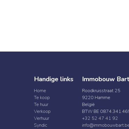
Handige links
Immobouw Bar
Home
Roodkruisstraat 25
Te koop
9220 Hamme
Te huur
België
Verkoop
BTW BE 0874.341.46
Verhuur
+32 52 47 41 92
Syndic
info@immobouwbart.b