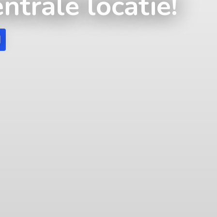
ntrale locatie!
d