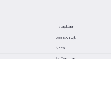
Instapklaar
onmiddellijk
Neen
Ja, Conform
Neen