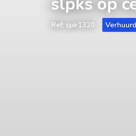
slpks op ce
Ref: spir1320
Verhuur