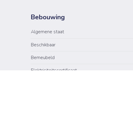
Bebouwing
Algemene staat
Beschikbaar
Bemeubeld
Elektriciteitscertificaat
Lift
Indeling
Gelijkvloers