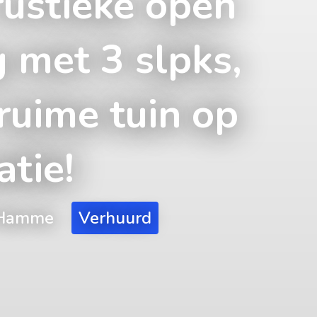
rustieke open
 met 3 slpks,
ruime tuin op
atie!
 Hamme
Verhuurd