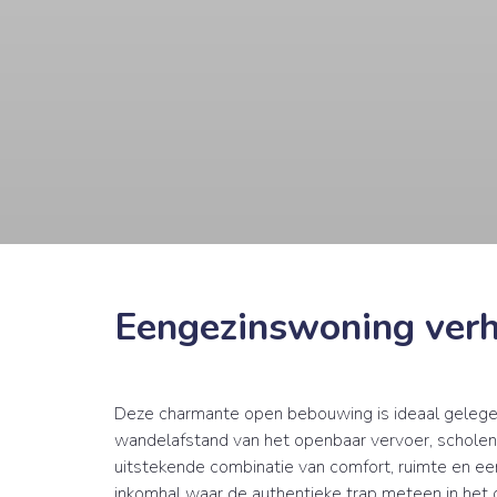
Eengezinswoning ver
Deze charmante open bebouwing is ideaal gelegen
wandelafstand van het openbaar vervoer, scholen e
uitstekende combinatie van comfort, ruimte en een
inkomhal waar de authentieke trap meteen in het o