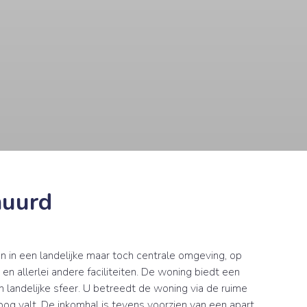
huurd
 in een landelijke maar toch centrale omgeving, op
n allerlei andere faciliteiten. De woning biedt een
 landelijke sfeer. U betreedt de woning via de ruime
og valt. De inkomhal is tevens voorzien van een apart