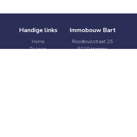
Handige links
Immobouw Bart
Home
Roodkruisstraat 25
Te koop
9220 Hamme
Te huur
België
Verkoop
BTW BE 0874.341.469
Verhuur
+32 52 47 41 92
Syndic
info@immobouwbart.be
Contact
+32 52 47 41 92
info@immobouwbart.be