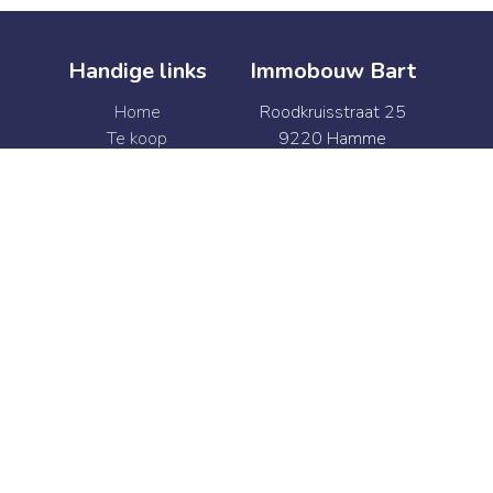
Handige links
Immobouw Bart
Home
Roodkruisstraat 25
Te koop
9220 Hamme
Te huur
België
Verkoop
BTW BE 0874.341.469
Verhuur
+32 52 47 41 92
Syndic
info@immobouwbart.be
Contact
+32 52 47 41 92
info@immobouwbart.be
Web development en Copyright © 2026 door
Zabun
/
Zimmo
Gebruiksvoorwaarden
|
Privacybeleid