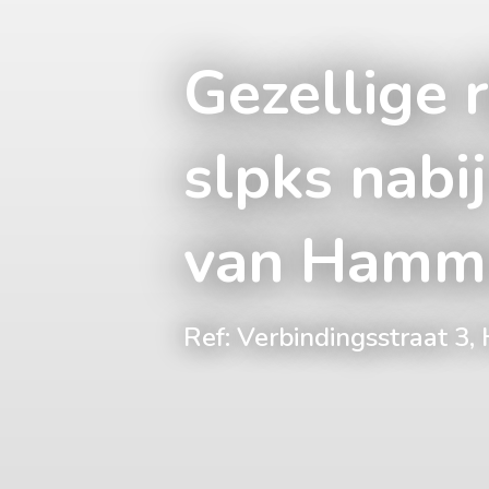
Gezellige 
slpks nabi
van Hamm
Ref: Verbindingsstraat 3