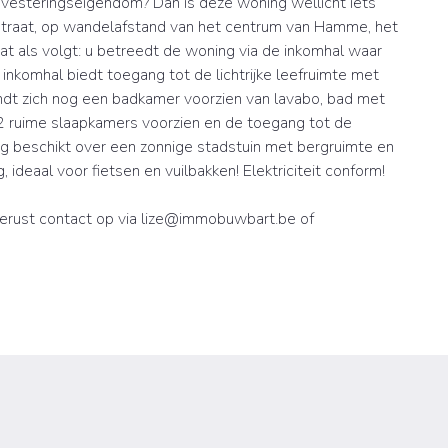
investeringseigendom? Dan is deze woning wellicht iets
sstraat, op wandelafstand van het centrum van Hamme, het
at als volgt: u betreedt de woning via de inkomhal waar
 inkomhal biedt toegang tot de lichtrijke leefruimte met
ndt zich nog een badkamer voorzien van lavabo, bad met
 2 ruime slaapkamers voorzien en de toegang tot de
g beschikt over een zonnige stadstuin met bergruimte en
ideaal voor fietsen en vuilbakken! Elektriciteit conform!
erust contact op via lize@immobuwbart.be of