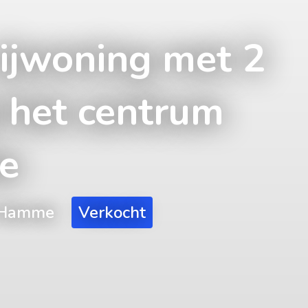
rijwoning met 2
j het centrum
e
, Hamme
Verkocht