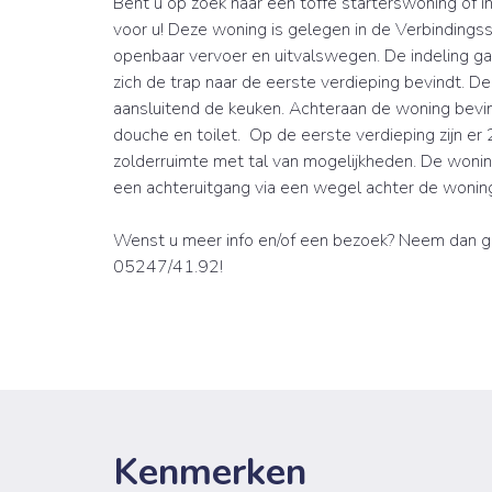
Bent u op zoek naar een toffe starterswoning of 
voor u! Deze woning is gelegen in de Verbinding
openbaar vervoer en uitvalswegen. De indeling ga
zich de trap naar de eerste verdieping bevindt. De
aansluitend de keuken. Achteraan de woning bevi
douche en toilet. Op de eerste verdieping zijn er
zolderruimte met tal van mogelijkheden. De wonin
een achteruitgang via een wegel achter de woning, 
Wenst u meer info en/of een bezoek? Neem dan g
05247/41.92!
Kenmerken