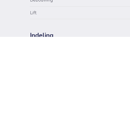
Bebouwing
Lift
Indeling
Gelijkvloers
Badkamer
Berging
Inkomhal
Keuken
2x Slaapkamer
Woonkamer