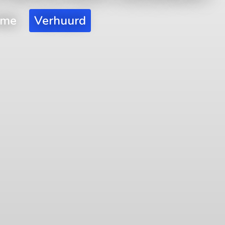
mme
Verhuurd