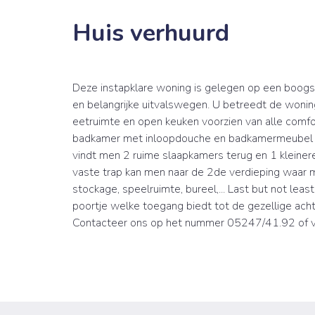
Huis verhuurd
Deze instapklare woning is gelegen op een boog
en belangrijke uitvalswegen. U betreedt de wonin
eetruimte en open keuken voorzien van alle comfor
badkamer met inloopdouche en badkamermeubel en
vindt men 2 ruime slaapkamers terug en 1 kleiner
vaste trap kan men naar de 2de verdieping waar m
stockage, speelruimte, bureel,... Last but not le
poortje welke toegang biedt tot de gezellige ach
Contacteer ons op het nummer 05247/41.92 of 