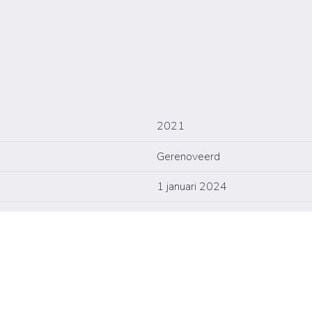
2021
Gerenoveerd
1 januari 2024
01/01/2024
Ja
Noordoost
Ja, Conform