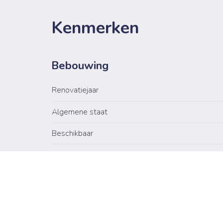
Kenmerken
Bebouwing
Renovatiejaar
Algemene staat
Beschikbaar
Beschikbaar vanaf
Huisdieren toegestaan
Oriëntatie tuin
Elektriciteitscertificaat