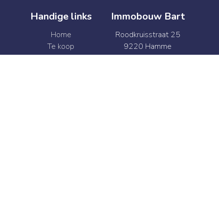
Handige links
Immobouw Bart
Home
Roodkruisstraat 25
Te koop
9220 Hamme
Te huur
België
Verkoop
BTW BE 0874.341.469
Verhuur
+32 52 47 41 92
Syndic
info@immobouwbart.be
Contact
+32 52 47 41 92
info@immobouwbart.be
Web development en Copyright © 2026 door
Zabun
/
Zimmo
Gebruiksvoorwaarden
|
Privacybeleid