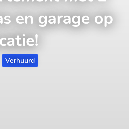
ras en garage op
catie!
Verhuurd