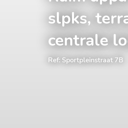
slpks, ter
centrale lo
Ref: Sportpleinstraat 7B