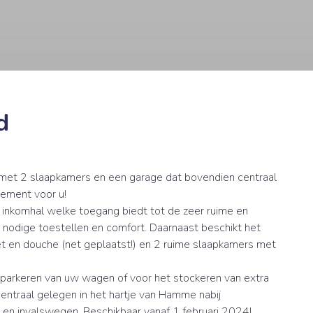
d
 met 2 slaapkamers en een garage dat bovendien centraal
tement voor u!
e inkomhal welke toegang biedt tot de zeer ruime en
le nodige toestellen en comfort. Daarnaast beschikt het
t en douche (net geplaatst!) en 2 ruime slaapkamers met
parkeren van uw wagen of voor het stockeren van extra
 centraal gelegen in het hartje van Hamme nabij
 en invalswegen. Beschikbaar vanaf 1 februari 2024!