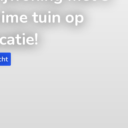
uime tuin op
catie!
cht