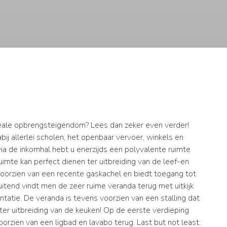
deale opbrengsteigendom? Lees dan zeker even verder!
bij allerlei scholen, het openbaar vervoer, winkels en
a de inkomhal hebt u enerzijds een polyvalente ruimte
uimte kan perfect dienen ter uitbreiding van de leef-en
s voorzien van een recente gaskachel en biedt toegang tot
itend vindt men de zeer ruime veranda terug met uitkijk
ntatie. De veranda is tevens voorzien van een stalling dat
r uitbreiding van de keuken! Op de eerste verdieping
rzien van een ligbad en lavabo terug. Last but not least: