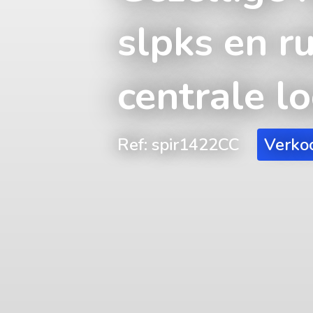
slpks en r
centrale lo
Ref: spir1422CC
Verko