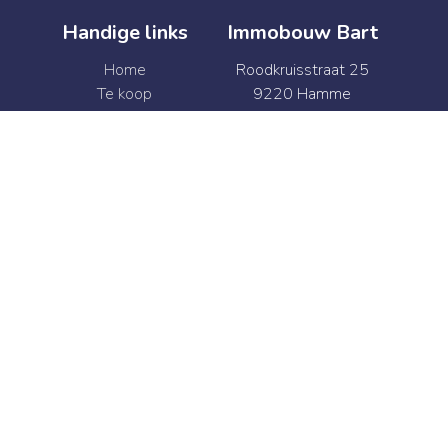
Handige links
Immobouw Bart
Home
Roodkruisstraat 25
Te koop
9220 Hamme
Te huur
België
Verkoop
BTW BE 0874.341.469
Verhuur
+32 52 47 41 92
Syndic
info@immobouwbart.be
Contact
+32 52 47 41 92
info@immobouwbart.be
Web development en Copyright © 2026 door
Zabun
/
Zimmo
Gebruiksvoorwaarden
|
Privacybeleid