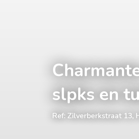
Charmante
slpks en tu
Ref: Zilverberkstraat 1