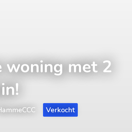
 woning met 2
in!
3, HammeCCC
Verkocht