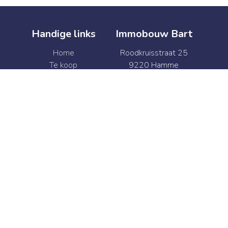
Handige links
Immobouw Bart
Home
Roodkruisstraat 25
Te koop
9220 Hamme
Te huur
België
Verkoop
BTW BE 0874.341.469
Verhuur
+32 52 47 41 92
Syndic
info@immobouwbart.be
Contact
+32 52 47 41 92
info@immobouwbart.be
Web development en Copyright © 2026 door
Zabun
/
Zimmo
Gebruiksvoorwaarden
|
Privacybeleid