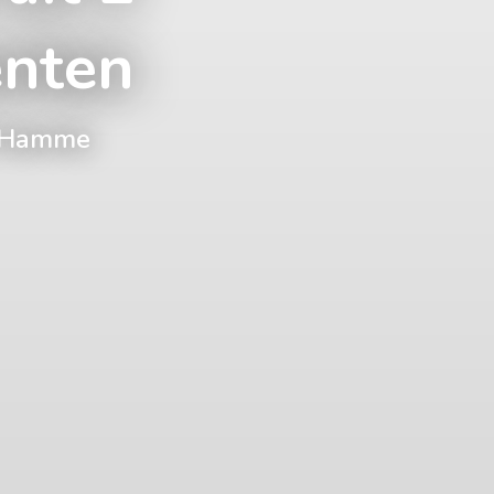
nten
0 Hamme