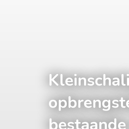
Kleinschal
opbrengst
bestaande 