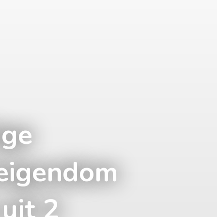
ige
eigendom
uit 2