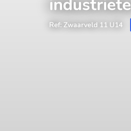
industriete
Ref: Zwaarveld 11 U14