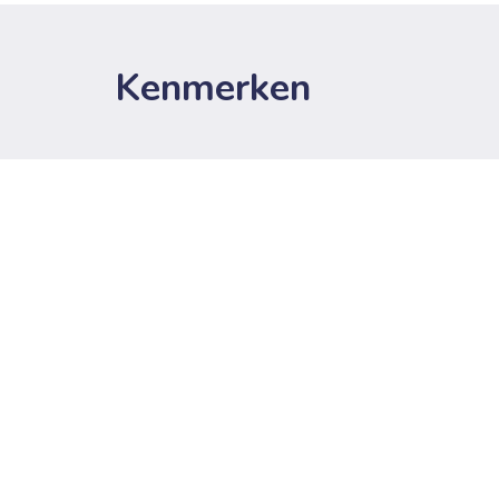
Kenmerken
Bebouwing
Bouwjaar
Bebouwing
Beschikbaar
Elektriciteitscertificaat
Lift