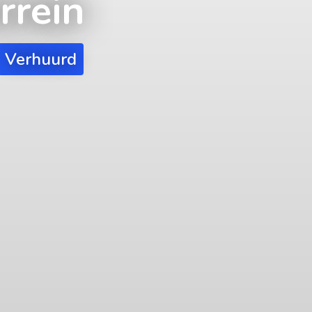
rrein
Verhuurd