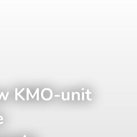
w KMO-unit
e