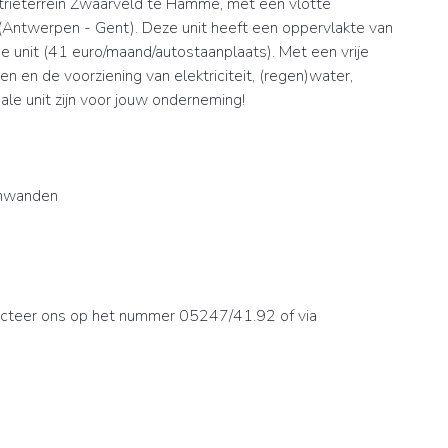
trieterrein Zwaarveld te Hamme, met een vlotte
 (Antwerpen - Gent). Deze unit heeft een oppervlakte van
e unit (41 euro/maand/autostaanplaats). Met een vrije
aten en de voorziening van elektriciteit, (regen)water,
eale unit zijn voor jouw onderneming!
enwanden
acteer ons op het nummer 05247/41.92 of via