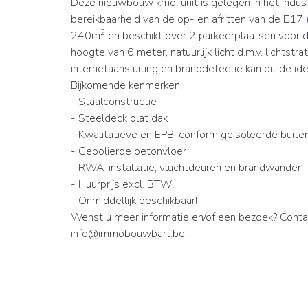
Deze nieuwbouw kmo-unit is gelegen in het indus
bereikbaarheid van de op- en afritten van de E17
2
240m
en beschikt over 2 parkeerplaatsen voor d
hoogte van 6 meter, natuurlijk licht d.m.v. lichtstr
internetaansluiting en branddetectie kan dit de id
Bijkomende kenmerken:
- Staalconstructie
- Steeldeck plat dak
- Kwalitatieve en EPB-conform geïsoleerde buit
- Gepolierde betonvloer
- RWA-installatie, vluchtdeuren en brandwanden
- Huurprijs excl. BTW!!
- Onmiddellijk beschikbaar!
Wenst u meer informatie en/of een bezoek? Cont
info@immobouwbart.be.