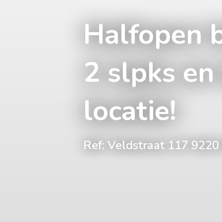
Halfopen 
2 slpks en 
locatie!
Ref: Veldstraat 117 92