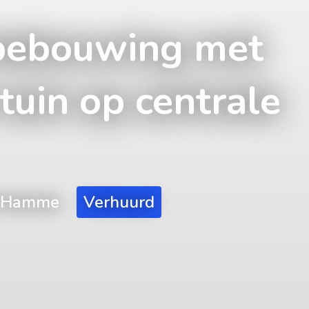
bebouwing met
tuin op centrale
20 Hamme
Verhuurd