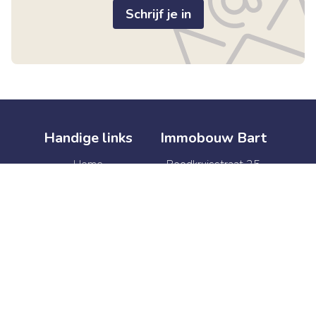
Schrijf je in
Handige links
Immobouw Bart
Home
Roodkruisstraat 25
Te koop
9220 Hamme
Te huur
België
Verkoop
BTW BE 0874.341.469
Verhuur
+32 52 47 41 92
Syndic
info@immobouwbart.be
Contact
+32 52 47 41 92