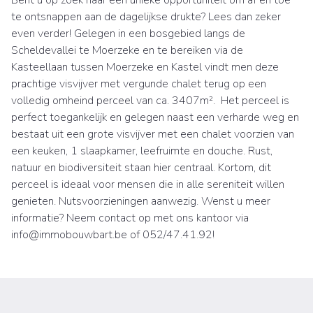
Bent u op zoek naar een unieke opportuniteit om af en toe
te ontsnappen aan de dagelijkse drukte? Lees dan zeker
even verder! Gelegen in een bosgebied langs de
Scheldevallei te Moerzeke en te bereiken via de
Kasteellaan tussen Moerzeke en Kastel vindt men deze
prachtige visvijver met vergunde chalet terug op een
volledig omheind perceel van ca. 3407m². Het perceel is
perfect toegankelijk en gelegen naast een verharde weg en
bestaat uit een grote visvijver met een chalet voorzien van
een keuken, 1 slaapkamer, leefruimte en douche. Rust,
natuur en biodiversiteit staan hier centraal. Kortom, dit
perceel is ideaal voor mensen die in alle sereniteit willen
genieten. Nutsvoorzieningen aanwezig. Wenst u meer
informatie? Neem contact op met ons kantoor via
info@immobouwbart.be of 052/47.41.92!