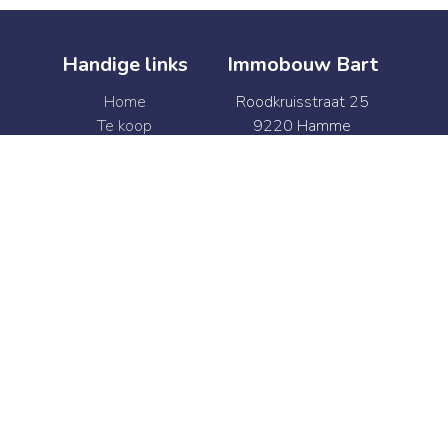
Handige links
Immobouw Bart
Home
Roodkruisstraat 25
Te koop
9220 Hamme
Te huur
België
Verkoop
BTW BE 0874.341.469
Verhuur
+32 52 47 41 92
Syndic
info@immobouwbart.be
Contact
+32 52 47 41 92
info@immobouwbart.be
Web development en Copyright © 2026 door
Zabun
/
Zimmo
Gebruiksvoorwaarden
|
Privacybeleid