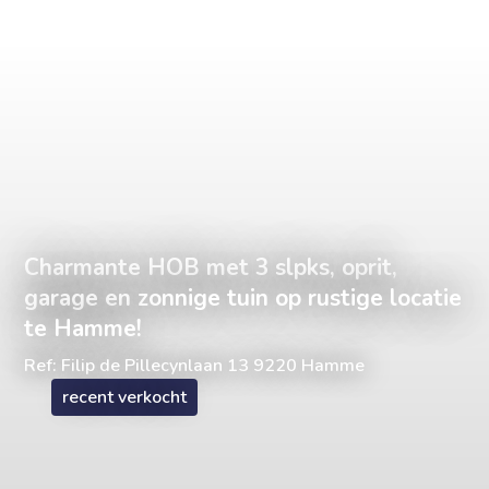
Charmante HOB met 3 slpks, oprit,
garage en zonnige tuin op rustige locatie
te Hamme!
Ref: Filip de Pillecynlaan 13 9220 Hamme
recent verkocht