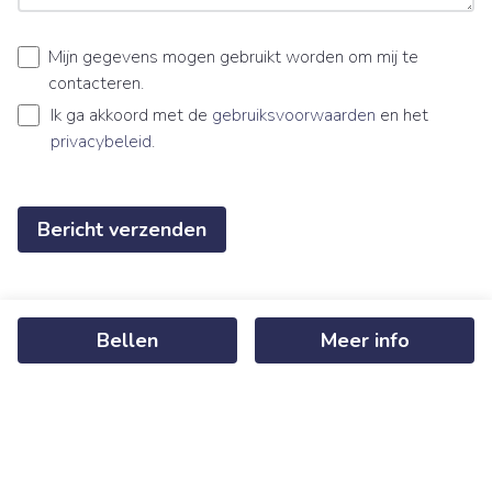
Mijn gegevens mogen gebruikt worden om mij te
contacteren.
Ik ga akkoord met de
gebruiksvoorwaarden
en het
privacybeleid
.
Bericht verzenden
Bellen
Meer info
Ontvang als eerste het nieuwste
aanbod in je mailbox