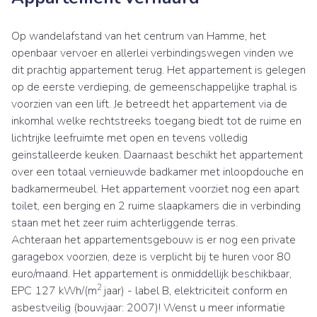
Op wandelafstand van het centrum van Hamme, het
openbaar vervoer en allerlei verbindingswegen vinden we
dit prachtig appartement terug. Het appartement is gelegen
op de eerste verdieping, de gemeenschappelijke traphal is
voorzien van een lift. Je betreedt het appartement via de
inkomhal welke rechtstreeks toegang biedt tot de ruime en
lichtrijke leefruimte met open en tevens volledig
geïnstalleerde keuken. Daarnaast beschikt het appartement
over een totaal vernieuwde badkamer met inloopdouche en
badkamermeubel. Het appartement voorziet nog een apart
toilet, een berging en 2 ruime slaapkamers die in verbinding
staan met het zeer ruim achterliggende terras.
Achteraan het appartementsgebouw is er nog een private
garagebox voorzien, deze is verplicht bij te huren voor 80
euro/maand. Het appartement is onmiddellijk beschikbaar,
2
EPC 127 kWh/(m
jaar) - label B, elektriciteit conform en
asbestveilig (bouwjaar: 2007)! Wenst u meer informatie