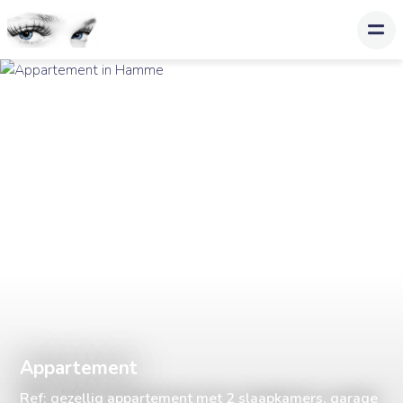
Appartement
Ref: gezellig appartement met 2 slaapkamers, garage