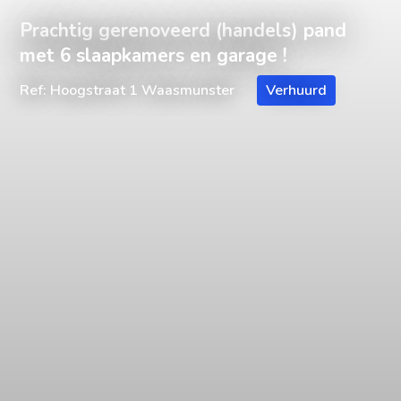
Prachtig gerenoveerd (handels) pand
met 6 slaapkamers en garage !
Ref: Hoogstraat 1 Waasmunster
Verhuurd