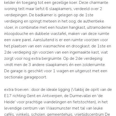
kelder én toegang tot een gezellige koer. Deze charmante
woning telt maar liefst 6 slaapkamers, verdeeld over 2
verdiepingen. De badkamer is gelegen op de 1ste
verdieping en springt meteen in het oog; de authentieke
vloer, in combinatie met een houten hangkast, ultramoderne
inloopdouche en dubbele wastafel, maken van deze ruimte
een ware parel. Aansluitend is er een ruimte voorzien voor
het plaatsen van een wasmachine en droogkast. de 1ste en
2de verdieping zijn voorzien van een ingemaakte kast, wat
zorgt voor nog extra bergruimte. Op de 2de verdieping
vindt men de 3 andere slaapkamers én een zolderruimte.
De garage is geschikt voor 1 wagen en uitgerust met een
sectionale garagepoort.
extra troeven : door de ideale ligging (Vlakbij de oprit van de
E17 richting Gent en Antwerpen, de Durmevallei en 'de
Heide' voor prachtige wandelingen en fietstochten), in het
levendige centrum van Waasmunster met tal van leuke
cafés, winkels, scholen, gemeentehuis, vrijetijdscentrum De