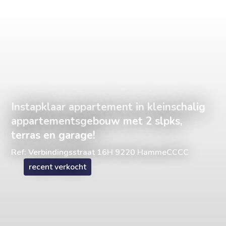
Instapklaar appartement in kleinschalig
appartementsgebouw met 2 slpks,
terras en garage!
Ref: Verbindingsstraat 16H 9220 HammeCCCC
recent verkocht