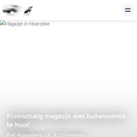
Kleinschalig magazijn met buitenruimte
te huur!
Ref: Ripipiaberg 1A, 9220 Hamme