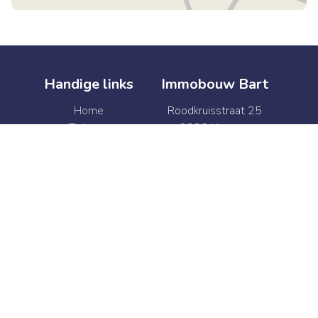
Handige links
Immobouw Bart
Home
Roodkruisstraat 25
Te koop
9220 Hamme
Te huur
België
Verkoop
BTW BE 0874.341.469
Verhuur
+32 52 47 41 92
Syndic
info@immobouwbart.be
Contact
+32 52 47 41 92
info@immobouwbart.be