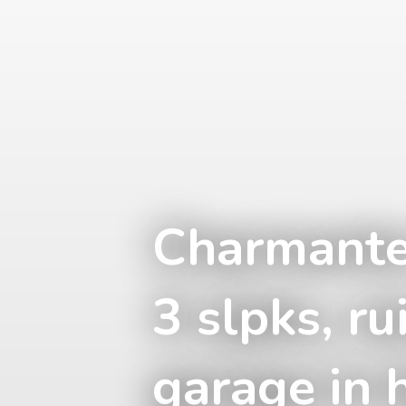
Charmante
3 slpks, ru
garage in h