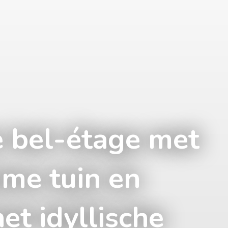
 bel-étage met
ime tuin en
et idyllische