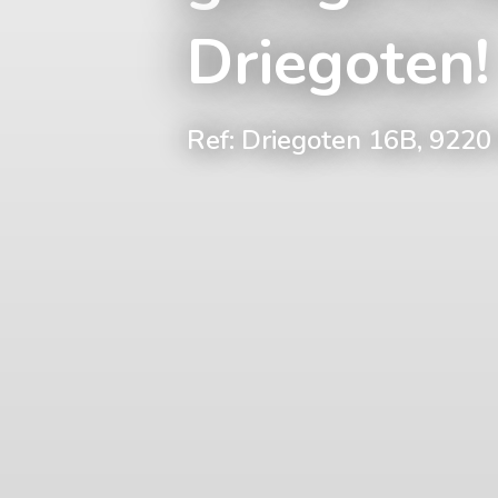
Driegoten!
Ref: Driegoten 16B, 92