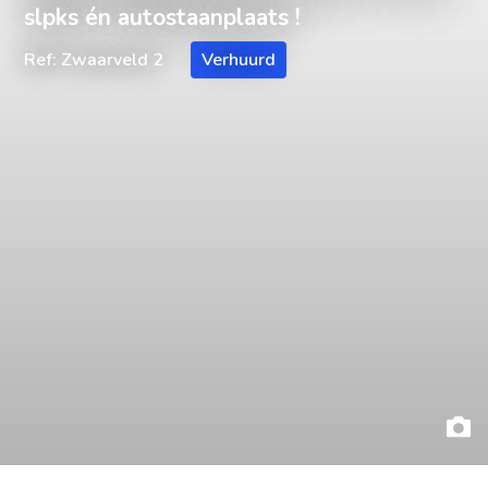
slpks én autostaanplaats !
Ref: Zwaarveld 2
Verhuurd