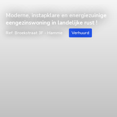
Moderne, instapklare en energiezuinige
eengezinswoning in landelijke rust !
Ref: Broekstraat 3F - Hamme
Verhuurd