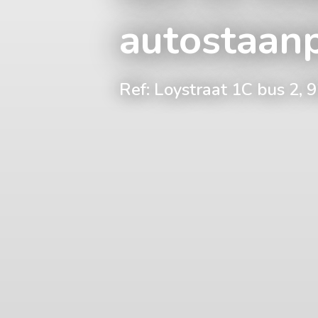
autostaanp
Ref: Loystraat 1C bus 2