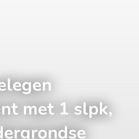
elegen
t met 1 slpk,
dergrondse