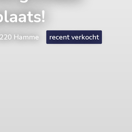
laats!
, 9220 Hamme
recent verkocht