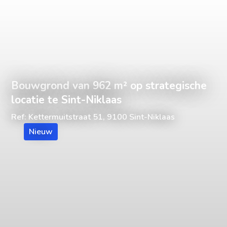
Bouwgrond van 962 m² op strategische
locatie te Sint-Niklaas
Ref: Kettermuitstraat 51, 9100 Sint-Niklaas
Nieuw