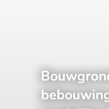
Bouwgrond
bebouwing