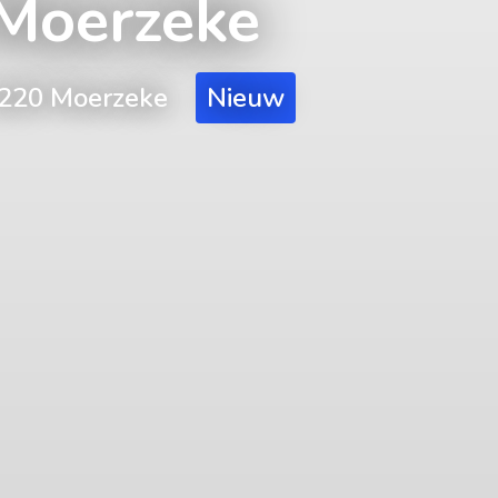
 Moerzeke
 9220 Moerzeke
Nieuw